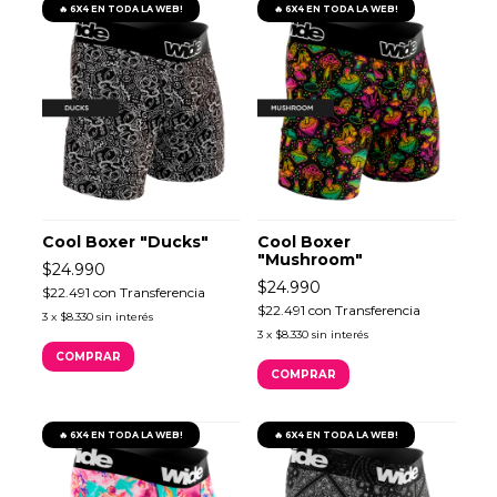
🔥 6X4 EN TODA LA WEB!
🔥 6X4 EN TODA LA WEB!
Cool Boxer "Ducks"
Cool Boxer
"Mushroom"
$24.990
$24.990
$22.491
con
Transferencia
$22.491
con
Transferencia
3
x
$8.330
sin interés
3
x
$8.330
sin interés
COMPRAR
COMPRAR
🔥 6X4 EN TODA LA WEB!
🔥 6X4 EN TODA LA WEB!