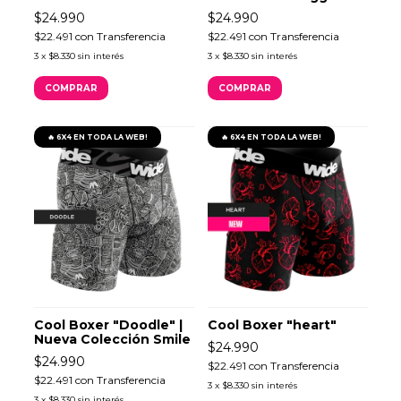
$24.990
$24.990
$22.491
con
Transferencia
$22.491
con
Transferencia
3
x
$8.330
sin interés
3
x
$8.330
sin interés
COMPRAR
COMPRAR
🔥 6X4 EN TODA LA WEB!
🔥 6X4 EN TODA LA WEB!
Cool Boxer "Doodle" |
Cool Boxer "heart"
Nueva Colección Smile
$24.990
$24.990
$22.491
con
Transferencia
$22.491
con
Transferencia
3
x
$8.330
sin interés
3
x
$8.330
sin interés