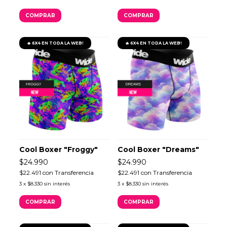
COMPRAR
COMPRAR
🔥 6X4 EN TODA LA WEB!
🔥 6X4 EN TODA LA WEB!
Cool Boxer "Froggy"
Cool Boxer "Dreams"
$24.990
$24.990
$22.491
con
Transferencia
$22.491
con
Transferencia
3
x
$8.330
sin interés
3
x
$8.330
sin interés
COMPRAR
COMPRAR