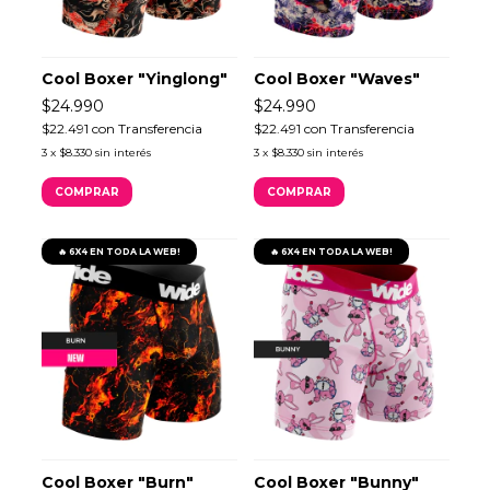
Cool Boxer "Yinglong"
Cool Boxer "Waves"
$24.990
$24.990
$22.491
con
Transferencia
$22.491
con
Transferencia
3
x
$8.330
sin interés
3
x
$8.330
sin interés
COMPRAR
COMPRAR
🔥 6X4 EN TODA LA WEB!
🔥 6X4 EN TODA LA WEB!
Cool Boxer "Burn"
Cool Boxer "Bunny"