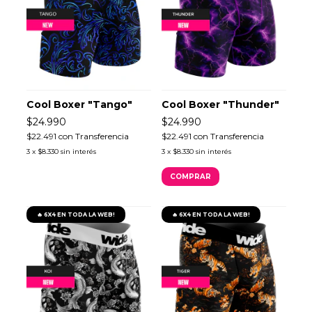
Cool Boxer "Tango"
Cool Boxer "Thunder"
$24.990
$24.990
$22.491
con
Transferencia
$22.491
con
Transferencia
3
x
$8.330
sin interés
3
x
$8.330
sin interés
COMPRAR
🔥 6X4 EN TODA LA WEB!
🔥 6X4 EN TODA LA WEB!