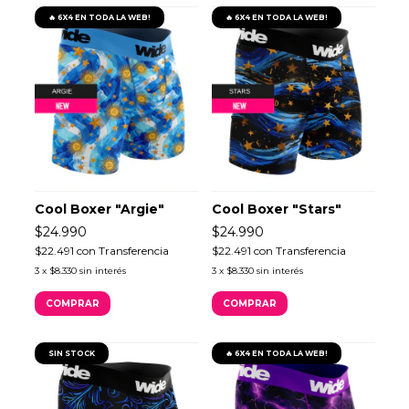
🔥 6X4 EN TODA LA WEB!
🔥 6X4 EN TODA LA WEB!
Cool Boxer "Argie"
Cool Boxer "Stars"
$24.990
$24.990
$22.491
con
Transferencia
$22.491
con
Transferencia
3
x
$8.330
sin interés
3
x
$8.330
sin interés
COMPRAR
COMPRAR
SIN STOCK
🔥 6X4 EN TODA LA WEB!