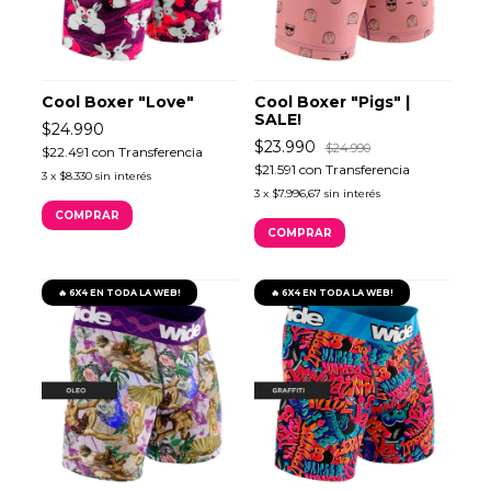
Cool Boxer "Love"
Cool Boxer "Pigs" |
SALE!
$24.990
$23.990
$24.990
$22.491
con
Transferencia
$21.591
con
Transferencia
3
x
$8.330
sin interés
3
x
$7.996,67
sin interés
COMPRAR
COMPRAR
🔥 6X4 EN TODA LA WEB!
🔥 6X4 EN TODA LA WEB!