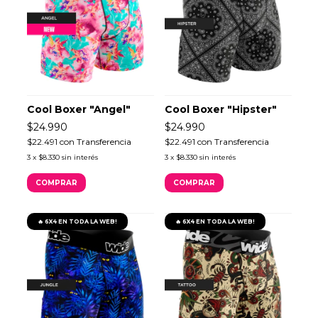
Cool Boxer "Angel"
Cool Boxer "Hipster"
$24.990
$24.990
$22.491
con
Transferencia
$22.491
con
Transferencia
3
x
$8.330
sin interés
3
x
$8.330
sin interés
COMPRAR
COMPRAR
🔥 6X4 EN TODA LA WEB!
🔥 6X4 EN TODA LA WEB!