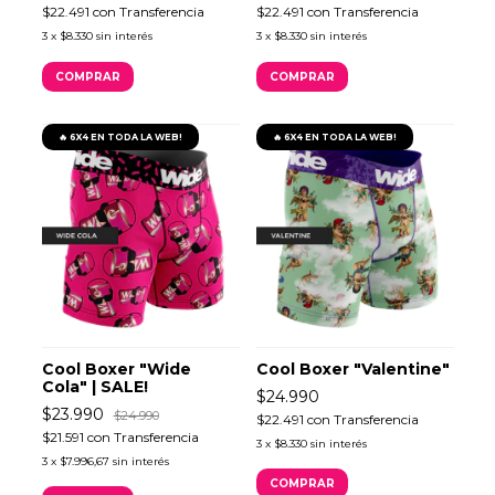
$22.491
con
Transferencia
$22.491
con
Transferencia
3
x
$8.330
sin interés
3
x
$8.330
sin interés
COMPRAR
COMPRAR
🔥 6X4 EN TODA LA WEB!
🔥 6X4 EN TODA LA WEB!
Cool Boxer "Wide
Cool Boxer "Valentine"
Cola" | SALE!
$24.990
$23.990
$24.990
$22.491
con
Transferencia
$21.591
con
Transferencia
3
x
$8.330
sin interés
3
x
$7.996,67
sin interés
COMPRAR