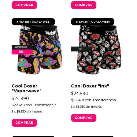
COMPRAR
COMPRAR
🔥 6X4 EN TODA LA WEB!
🔥 6X4 EN TODA LA WEB!
Cool Boxer
Cool Boxer "Ink"
"Vaporwave"
$24.990
$24.990
$22.491
con
Transferencia
$22.491
con
Transferencia
3
x
$8.330
sin interés
3
x
$8.330
sin interés
COMPRAR
COMPRAR