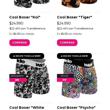
Cool Boxer "Koi"
Cool Boxer "Tiger"
$24.990
$24.990
$22.491
con
Transferencia
$22.491
con
Transferencia
3
x
$8.330
sin interés
3
x
$8.330
sin interés
COMPRAR
COMPRAR
🔥 6X4 EN TODA LA WEB!
🔥 6X4 EN TODA LA WEB!
Cool Boxer "White
Cool Boxer "Psycho"