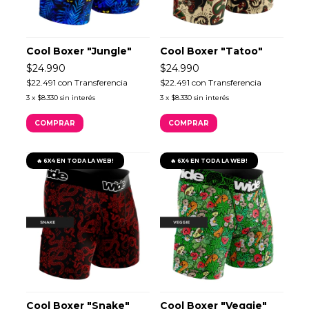
Cool Boxer "Jungle"
Cool Boxer "Tatoo"
$24.990
$24.990
$22.491
con
Transferencia
$22.491
con
Transferencia
3
x
$8.330
sin interés
3
x
$8.330
sin interés
COMPRAR
COMPRAR
🔥 6X4 EN TODA LA WEB!
🔥 6X4 EN TODA LA WEB!
Cool Boxer "Snake"
Cool Boxer "Veggie"