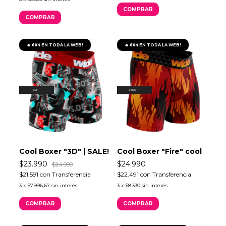
COMPRAR
COMPRAR
🔥 6X4 EN TODA LA WEB!
🔥 6X4 EN TODA LA WEB!
Cool Boxer "3D" | SALE!
Cool Boxer "Fire" cool
$23.990
$24.990
$24.990
$21.591
con
Transferencia
$22.491
con
Transferencia
3
x
$7.996,67
sin interés
3
x
$8.330
sin interés
COMPRAR
COMPRAR