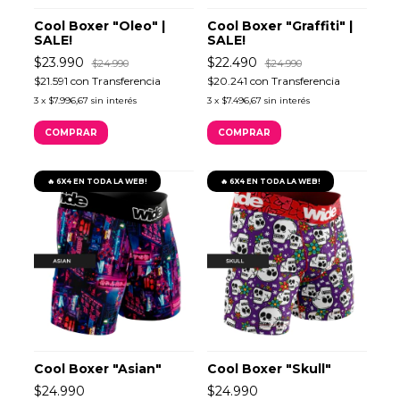
Cool Boxer "Oleo" |
Cool Boxer "Graffiti" |
SALE!
SALE!
$23.990
$22.490
$24.990
$24.990
$21.591
con
Transferencia
$20.241
con
Transferencia
3
x
$7.996,67
sin interés
3
x
$7.496,67
sin interés
COMPRAR
COMPRAR
🔥 6X4 EN TODA LA WEB!
🔥 6X4 EN TODA LA WEB!
Cool Boxer "Asian"
Cool Boxer "Skull"
$24.990
$24.990