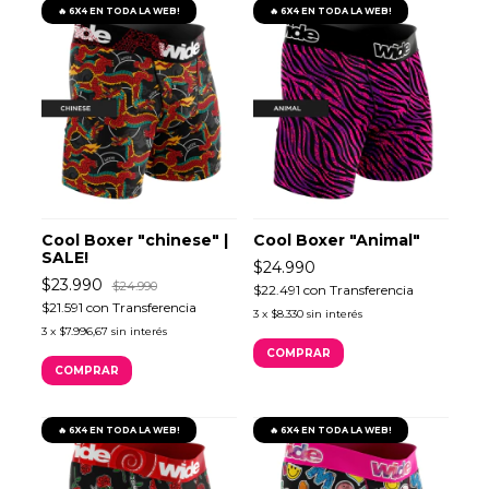
🔥 6X4 EN TODA LA WEB!
🔥 6X4 EN TODA LA WEB!
Cool Boxer "chinese" |
Cool Boxer "Animal"
SALE!
$24.990
$23.990
$24.990
$22.491
con
Transferencia
$21.591
con
Transferencia
3
x
$8.330
sin interés
3
x
$7.996,67
sin interés
COMPRAR
COMPRAR
🔥 6X4 EN TODA LA WEB!
🔥 6X4 EN TODA LA WEB!