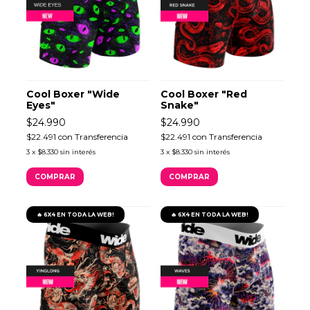
Cool Boxer "Wide
Cool Boxer "Red
Eyes"
Snake"
$24.990
$24.990
$22.491
con
Transferencia
$22.491
con
Transferencia
3
x
$8.330
sin interés
3
x
$8.330
sin interés
COMPRAR
COMPRAR
🔥 6X4 EN TODA LA WEB!
🔥 6X4 EN TODA LA WEB!