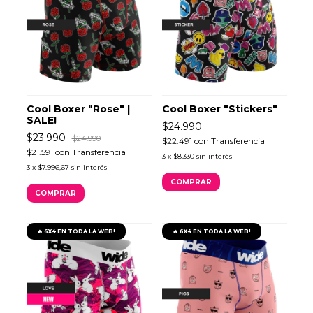
Cool Boxer "Rose" |
Cool Boxer "Stickers"
SALE!
$24.990
$23.990
$24.990
$22.491
con
Transferencia
$21.591
con
Transferencia
3
x
$8.330
sin interés
3
x
$7.996,67
sin interés
COMPRAR
COMPRAR
🔥 6X4 EN TODA LA WEB!
🔥 6X4 EN TODA LA WEB!