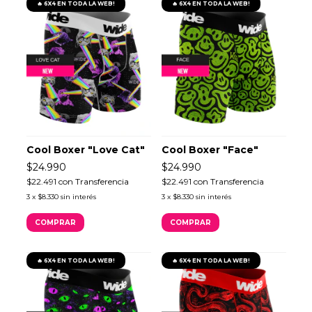
🔥 6X4 EN TODA LA WEB!
🔥 6X4 EN TODA LA WEB!
Cool Boxer "Love Cat"
Cool Boxer "Face"
$24.990
$24.990
$22.491
con
Transferencia
$22.491
con
Transferencia
3
x
$8.330
sin interés
3
x
$8.330
sin interés
COMPRAR
COMPRAR
🔥 6X4 EN TODA LA WEB!
🔥 6X4 EN TODA LA WEB!