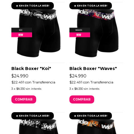
🔥 6X4 EN TODA LA WEB!
🔥 6X4 EN TODA LA WEB!
Black Boxer "Koi"
Black Boxer "Waves"
$24.990
$24.990
$22.491
con
Transferencia
$22.491
con
Transferencia
3
x
$8.330
sin interés
3
x
$8.330
sin interés
COMPRAR
COMPRAR
🔥 6X4 EN TODA LA WEB!
🔥 6X4 EN TODA LA WEB!