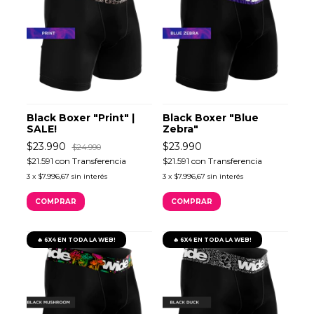
Black Boxer "Print" |
Black Boxer "Blue
SALE!
Zebra"
$23.990
$23.990
$24.990
$21.591
con
Transferencia
$21.591
con
Transferencia
3
x
$7.996,67
sin interés
3
x
$7.996,67
sin interés
COMPRAR
COMPRAR
🔥 6X4 EN TODA LA WEB!
🔥 6X4 EN TODA LA WEB!