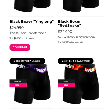
Black Boxer "Yinglong"
Black Boxer
"RedSnake"
$24.990
$24.990
$22.491
con
Transferencia
$22.491
con
Transferencia
3
x
$8.330
sin interés
3
x
$8.330
sin interés
COMPRAR
🔥 6X4 EN TODA LA WEB!
🔥 6X4 EN TODA LA WEB!