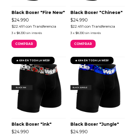
Black Boxer "Fire New"
Black Boxer "Chinese"
$24.990
$24.990
$22.491
con
Transferencia
$22.491
con
Transferencia
3
x
$8.330
sin interés
3
x
$8.330
sin interés
COMPRAR
COMPRAR
🔥 6X4 EN TODA LA WEB!
🔥 6X4 EN TODA LA WEB!
Black Boxer "ink"
Black Boxer "Jungle"
$24.990
$24.990