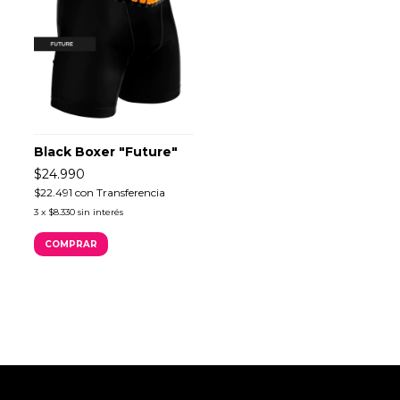
Black Boxer "Future"
$24.990
$22.491
con
Transferencia
3
x
$8.330
sin interés
COMPRAR