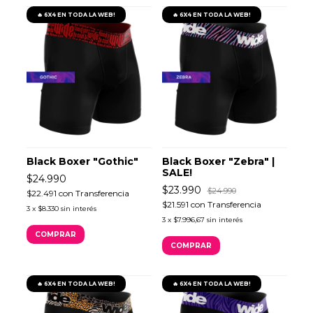
🔥 6X4 EN TODA LA WEB!
🔥 6X4 EN TODA LA WEB!
Black Boxer "Gothic"
Black Boxer "Zebra" |
SALE!
$24.990
$23.990
$24.990
$22.491
con
Transferencia
$21.591
con
Transferencia
3
x
$8.330
sin interés
3
x
$7.996,67
sin interés
COMPRAR
COMPRAR
🔥 6X4 EN TODA LA WEB!
🔥 6X4 EN TODA LA WEB!