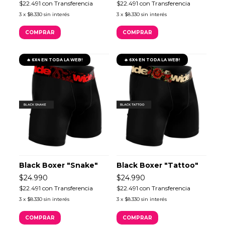
$22.491
con
Transferencia
$22.491
con
Transferencia
3
x
$8.330
sin interés
3
x
$8.330
sin interés
COMPRAR
COMPRAR
🔥 6X4 EN TODA LA WEB!
🔥 6X4 EN TODA LA WEB!
Black Boxer "Snake"
Black Boxer "Tattoo"
$24.990
$24.990
$22.491
con
Transferencia
$22.491
con
Transferencia
3
x
$8.330
sin interés
3
x
$8.330
sin interés
COMPRAR
COMPRAR