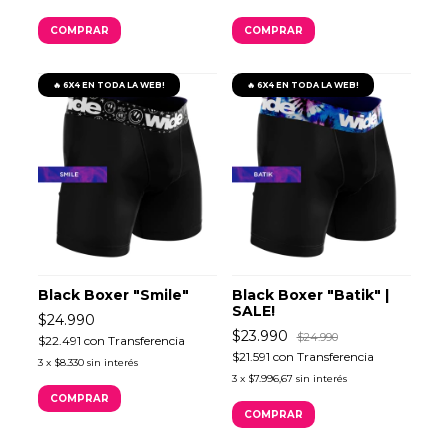
COMPRAR
COMPRAR
🔥 6X4 EN TODA LA WEB!
🔥 6X4 EN TODA LA WEB!
Black Boxer "Smile"
Black Boxer "Batik" |
SALE!
$24.990
$23.990
$24.990
$22.491
con
Transferencia
$21.591
con
Transferencia
3
x
$8.330
sin interés
3
x
$7.996,67
sin interés
COMPRAR
COMPRAR