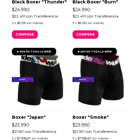
Black Boxer "Thunder"
Black Boxer "Burn"
$24.990
$24.990
$22.491
con
Transferencia
$22.491
con
Transferencia
3
x
$8.330
sin interés
3
x
$8.330
sin interés
COMPRAR
COMPRAR
🔥 6X4 EN TODA LA WEB!
🔥 6X4 EN TODA LA WEB!
Boxer "Japan"
Boxer "Smoke"
$23.990
$23.990
$21.591
con
Transferencia
$21.591
con
Transferencia
3
x
$7.996,67
sin interés
3
x
$7.996,67
sin interés