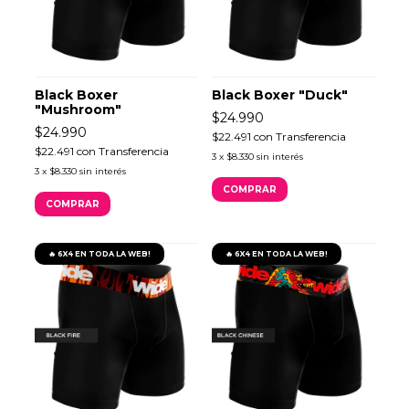
Black Boxer
Black Boxer "Duck"
"Mushroom"
$24.990
$24.990
$22.491
con
Transferencia
$22.491
con
Transferencia
3
x
$8.330
sin interés
3
x
$8.330
sin interés
COMPRAR
COMPRAR
🔥 6X4 EN TODA LA WEB!
🔥 6X4 EN TODA LA WEB!