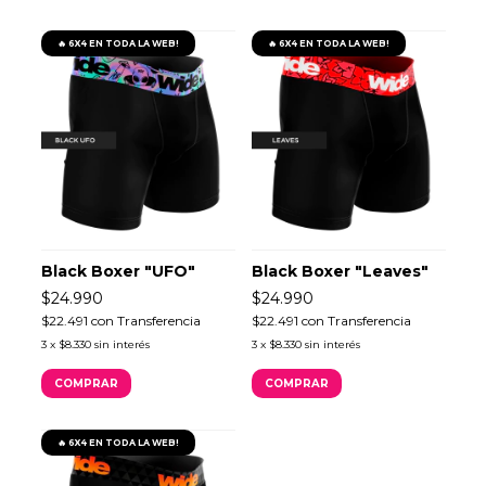
🔥 6X4 EN TODA LA WEB!
🔥 6X4 EN TODA LA WEB!
Black Boxer "UFO"
Black Boxer "Leaves"
$24.990
$24.990
$22.491
con
Transferencia
$22.491
con
Transferencia
3
x
$8.330
sin interés
3
x
$8.330
sin interés
COMPRAR
COMPRAR
🔥 6X4 EN TODA LA WEB!