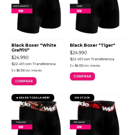
Black Boxer "White
Black Boxer "Tiger"
Graffiti"
$24.990
$24.990
$22.491
con
Transferencia
$22.491
con
Transferencia
3
x
$8.330
sin interés
3
x
$8.330
sin interés
COMPRAR
COMPRAR
🔥 6X4 EN TODA LA WEB!
SIN STOCK