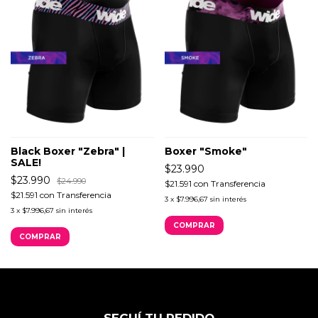
Black Boxer "Zebra" |
Boxer "Smoke"
SALE!
$23.990
$23.990
$24.990
$21.591
con
Transferencia
$21.591
con
Transferencia
3
x
$7.996,67
sin interés
3
x
$7.996,67
sin interés
COMPRAR
COMPRAR
SEGUÍ TU PEDIDO