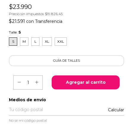
$23.990
Precio sin impuestos
$19.826,45
$21.591
con
Transferencia
Talle:
S
S
M
L
XL
XXL
GUÍA DE TALLES
Entregas para el CP:
Medios de envío
Calcular
No sé mi código postal