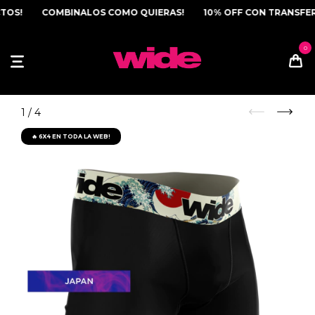
OS!
COMBINALOS COMO QUIERAS!
10% OFF CON TRANSFEREN
1
/
4
🔥 6X4 EN TODA LA WEB!