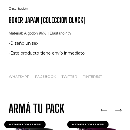
Descripción
BOXER JAPAN [COLECCIÓN BLACK]
Material: Algodón 96
% | Elastano 4%
-Diseño unisex
-Este producto tiene envío inmediato
WHATSAPP
FACEBOOK
TWITTER
PINTEREST
ARMÁ TU PACK
🔥 6X4 EN TODA LA WEB!
🔥 6X4 EN TODA LA WEB!