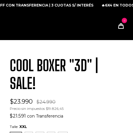
 TRANSFERENCIA | 3 CUOTAS S/ INTERÉS
🔥6X4 EN TODOS LOS 
COOL BOXER "3D" |
SALE!
$23.990
$24.990
Precio sin impuestos
$19.826,45
$21.591
con
Transferencia
Talle:
XXL