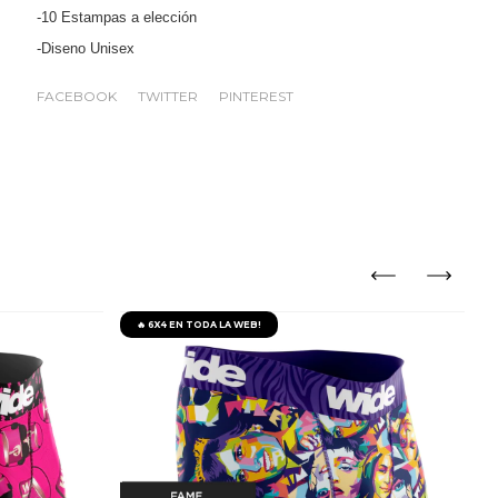
-10 Estampas a elección
-Diseno Unisex
FACEBOOK
TWITTER
PINTEREST
🔥 6X4 EN TODA LA WEB!