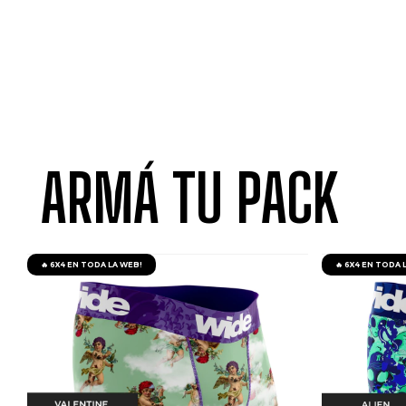
ARMÁ TU PACK
🔥 6X4 EN TODA LA WEB!
🔥 6X4 EN TODA 