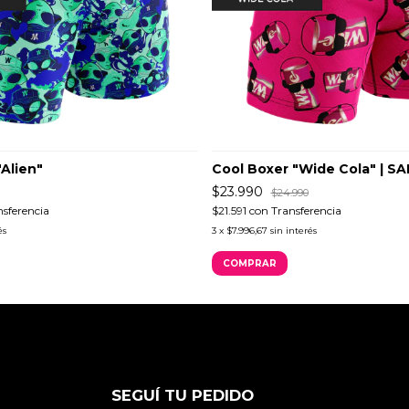
"Alien"
Cool Boxer "Wide Cola" | SA
$23.990
$24.990
nsferencia
$21.591
con
Transferencia
és
3
x
$7.996,67
sin interés
COMPRAR
SEGUÍ TU PEDIDO