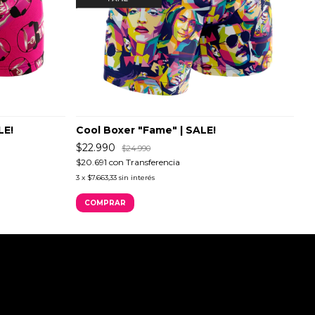
LE!
Cool Boxer "Fame" | SALE!
C
$22.990
$
$24.990
$20.691
con
Transferencia
$2
3
x
$7.663,33
sin interés
3
COMPRAR