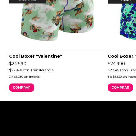
Cool Boxer "Valentine"
Cool Boxer 
$24.990
$24.990
$22.491
con
Transferencia
$22.491
con
Tra
3
x
$8.330
sin interés
3
x
$8.330
sin inter
COMPRAR
COMPRAR