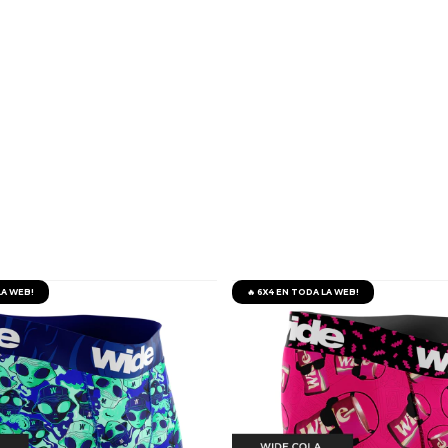
LA WEB!
🔥 6X4 EN TODA LA WEB!