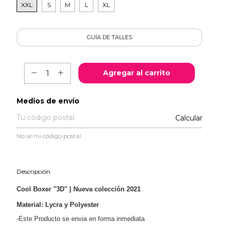
XXL
S
M
L
XL
GUÍA DE TALLES
Entregas para el CP:
Medios de envío
Calcular
No sé mi código postal
Descripción
Cool Boxer "3D" | Nueva colección 2021
Material: Lycra y Polyester
-Este Producto se envia en forma inmediata