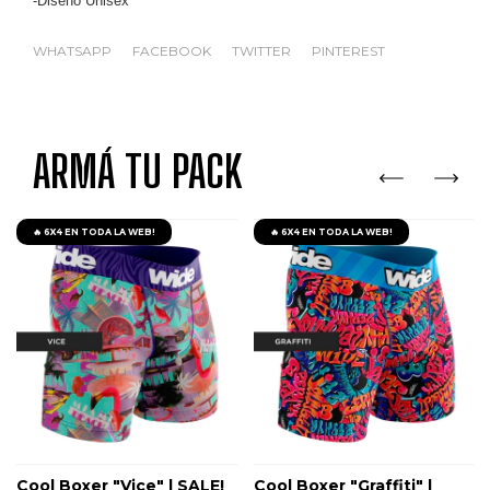
-Diseno Unisex
WHATSAPP
FACEBOOK
TWITTER
PINTEREST
ARMÁ TU PACK
🔥 6X4 EN TODA LA WEB!
🔥 6X4 EN TODA LA WEB!
Cool Boxer "Vice" | SALE!
Cool Boxer "Graffiti" |