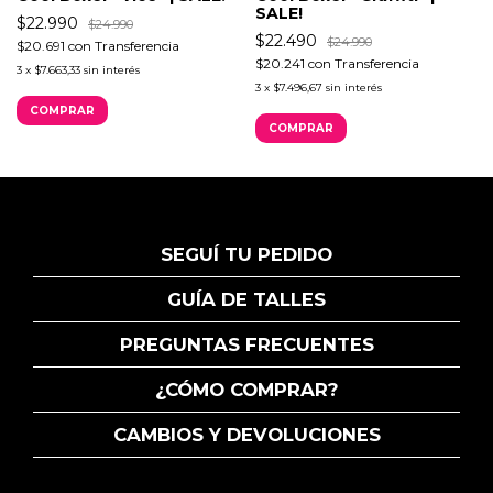
SALE!
$22.990
$24.990
$22.490
$24.990
$20.691
con
Transferencia
$20.241
con
Transferencia
3
x
$7.663,33
sin interés
3
x
$7.496,67
sin interés
COMPRAR
COMPRAR
SEGUÍ TU PEDIDO
GUÍA DE TALLES
PREGUNTAS FRECUENTES
¿CÓMO COMPRAR?
CAMBIOS Y DEVOLUCIONES