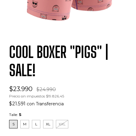
COOL BOXER "PIGS" |
SALE!
$23.990
$24.990
Precio sin impuestos
$19.826,45
$21.591
con
Transferencia
Talle:
S
S
M
L
XL
XXL