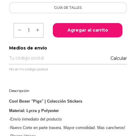
GUÍA DE TALLES
Entregas para el CP:
Medios de envío
Calcular
No sé mi código postal
Descripción
Cool Boxer "Pigs" | Colección Stickers
Material: Lycra y Polyester
-Envío inmediato del producto
-Nuevo Corte en parte trasera. Mayor comodidad. Mas cancheros!