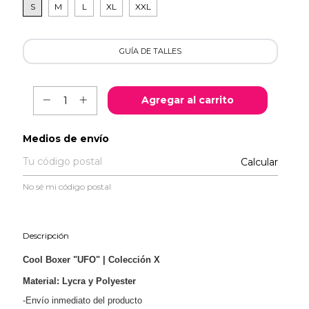
S
M
L
XL
XXL
GUÍA DE TALLES
Entregas para el CP:
Medios de envío
Calcular
No sé mi código postal
Descripción
Cool Boxer "UFO" | Colección X
Material: Lycra y Polyester
-Envío inmediato del producto