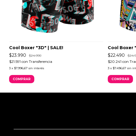
Cool Boxer "3D" | SALE!
Cool Boxer 
$23.990
$22.490
$24.990
$24.
$21.591
con
Transferencia
$20.241
con
Tra
3
x
$7.996,67
sin interés
3
x
$7.496,67
sin in
COMPRAR
COMPRAR