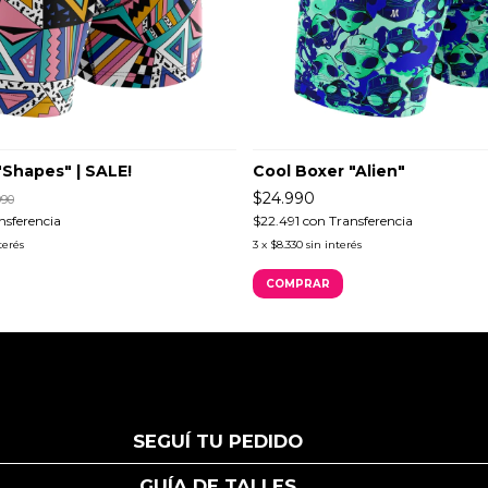
"Shapes" | SALE!
Cool Boxer "Alien"
$24.990
990
nsferencia
$22.491
con
Transferencia
terés
3
x
$8.330
sin interés
COMPRAR
SEGUÍ TU PEDIDO
GUÍA DE TALLES