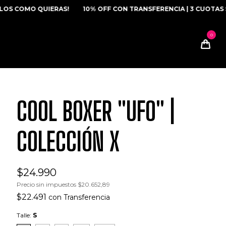
OMO QUIERAS!
10% OFF CON TRANSFERENCIA | 3 CUOTAS S/ IN
COOL BOXER "UFO" |
COLECCIÓN X
$24.990
Precio sin impuestos
$20.652,89
$22.491
con
Transferencia
Talle:
S