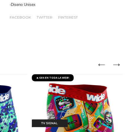
-Diseno Unisex
FACEBOOK
TWITTER
PINTEREST
🔥 6X4 EN TODA LA WEB!