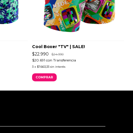
Cool Boxer "TV" | SALE!
C
$22.990
$
$24.990
$20.691
con
Transferencia
$2
3
x
$7.663,33
sin interés
3
COMPRAR