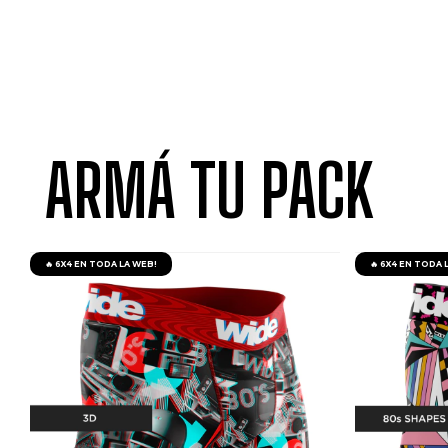
ARMÁ TU PACK
🔥 6X4 EN TODA LA WEB!
🔥 6X4 EN TODA 