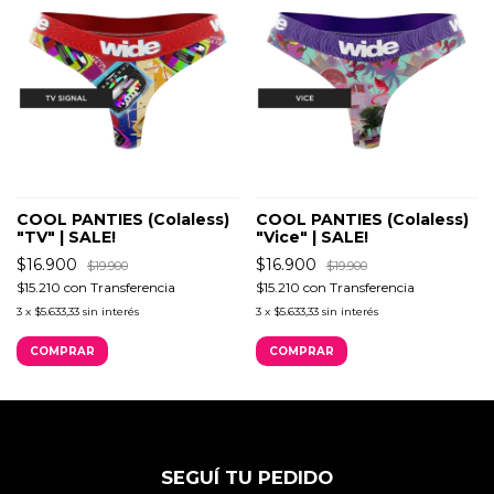
COOL PANTIES (Colaless)
COOL PANTIES (Colaless)
"TV" | SALE!
"Vice" | SALE!
$16.900
$16.900
$19.900
$19.900
$15.210
con
Transferencia
$15.210
con
Transferencia
3
x
$5.633,33
sin interés
3
x
$5.633,33
sin interés
COMPRAR
COMPRAR
SEGUÍ TU PEDIDO