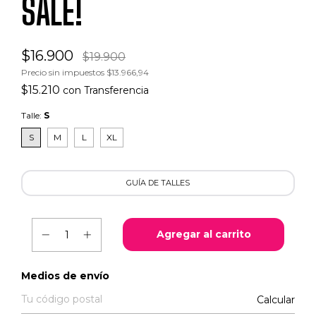
SALE!
$16.900
$19.900
Precio sin impuestos
$13.966,94
$15.210
con
Transferencia
Talle:
S
S
M
L
XL
GUÍA DE TALLES
Entregas para el CP:
Medios de envío
Calcular