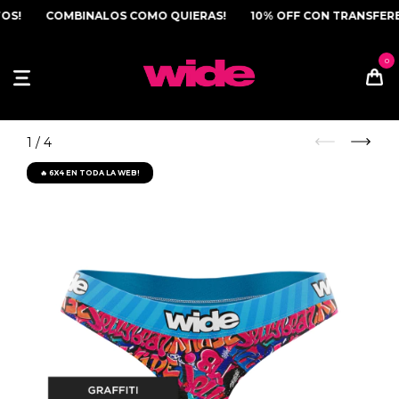
S!
COMBINALOS COMO QUIERAS!
10% OFF CON TRANSFERENC
1
/
4
🔥 6X4 EN TODA LA WEB!