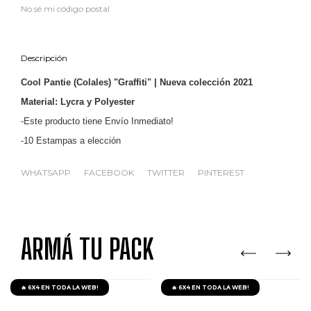
No sé mi código postal
Descripción
Cool Pantie (Colales) "Graffiti" | Nueva colección 2021
Material: Lycra y Polyester
-Este producto tiene Envío Inmediato!
-10 Estampas a elección
WHATSAPP
FACEBOOK
TWITTER
PINTEREST
ARMÁ TU PACK
🔥 6X4 EN TODA LA WEB!
🔥 6X4 EN TODA LA WEB!