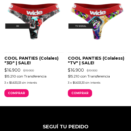
COOL PANTIES (Colales)
COOL PANTIES (Colaless)
"3D" | SALE!
"TV" | SALE!
$16.900
$16.900
$19.900
$19.900
$15.210
con
Transferencia
$15.210
con
Transferencia
3
x
$5.633,33
sin interés
3
x
$5.633,33
sin interés
COMPRAR
COMPRAR
SEGUÍ TU PEDIDO