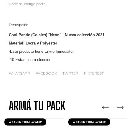
No sé mi código postal
Descripción
Cool Pantie (Colales) "Neon" | Nueva colección 2021
Material: Lycra y Polyester
-Este producto tiene Envío Inmediato!
-10 Estampas a elección
WHATSAPP
FACEBOOK
TWITTER
PINTEREST
ARMÁ TU PACK
🔥 6X4 EN TODA LA WEB!
🔥 6X4 EN TODA LA WEB!