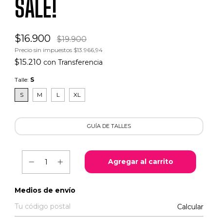
SALE!
$16.900
$19.900
Precio sin impuestos
$13.966,94
$15.210
con
Transferencia
Talle:
S
S
M
L
XL
GUÍA DE TALLES
Entregas para el CP:
Medios de envío
Calcular