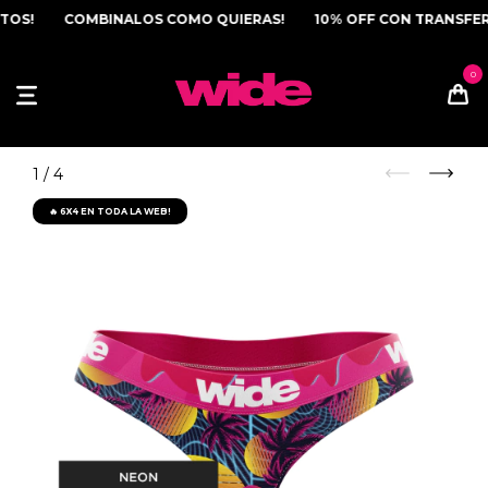
OS!
COMBINALOS COMO QUIERAS!
10% OFF CON TRANSFEREN
1
/
4
🔥 6X4 EN TODA LA WEB!