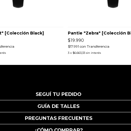
t" [Colección Black]
Pantie "Zebra" [Colección B
$19.990
sferencia
$17.991
con
Transferencia
terés
3
x
$6.663,33
sin interés
SEGUÍ TU PEDIDO
GUÍA DE TALLES
PREGUNTAS FRECUENTES
¿CÓMO COMPRAR?