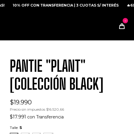
10% OFF CON TRANSFERENCIA | 3 CUOTAS S/ INTERÉS
🔥6X4 E
PANTIE "PLANT"
[COLECCIÓN BLACK]
$19.990
Precio sin impuestos
$16.520,66
$17.991
con
Transferencia
Talle:
S