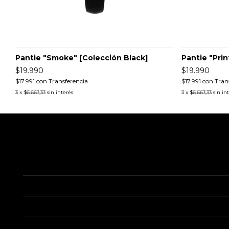
Pantie "Smoke" [Colección Black]
Pantie "Prin
$19.990
$19.990
$17.991
con
Transferencia
$17.991
con
Tran
3
x
$6.663,33
sin interés
3
x
$6.663,33
sin in