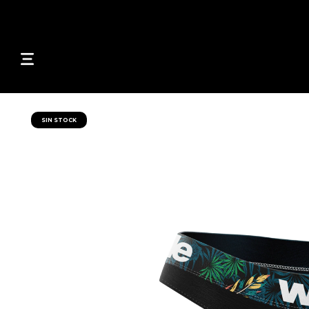
🔥6X
SIN STOCK